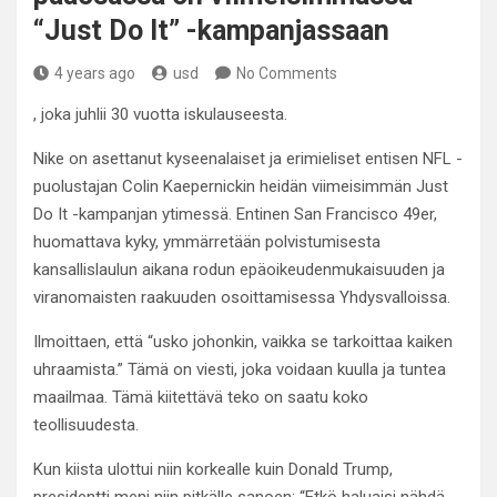
“Just Do It” -kampanjassaan
4 years ago
usd
No Comments
, joka juhlii 30 vuotta iskulauseesta.
Nike on asettanut kyseenalaiset ja erimieliset entisen NFL -
puolustajan Colin Kaepernickin heidän viimeisimmän Just
Do It -kampanjan ytimessä. Entinen San Francisco 49er,
huomattava kyky, ymmärretään polvistumisesta
kansallislaulun aikana rodun epäoikeudenmukaisuuden ja
viranomaisten raakuuden osoittamisessa Yhdysvalloissa.
Ilmoittaen, että “usko johonkin, vaikka se tarkoittaa kaiken
uhraamista.” Tämä on viesti, joka voidaan kuulla ja tuntea
maailmaa. Tämä kiitettävä teko on saatu koko
teollisuudesta.
Kun kiista ulottui niin korkealle kuin Donald Trump,