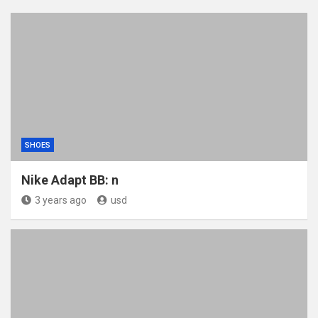
SHOES
Nike Adapt BB: n
3 years ago
usd