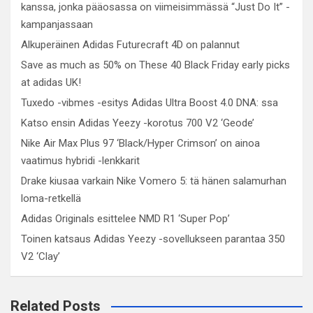
kanssa, jonka pääosassa on viimeisimmässä “Just Do It” -
kampanjassaan
Alkuperäinen Adidas Futurecraft 4D on palannut
Save as much as 50% on These 40 Black Friday early picks
at adidas UK!
Tuxedo -vibmes -esitys Adidas Ultra Boost 4.0 DNA: ssa
Katso ensin Adidas Yeezy -korotus 700 V2 ‘Geode’
Nike Air Max Plus 97 ‘Black/Hyper Crimson’ on ainoa
vaatimus hybridi -lenkkarit
Drake kiusaa varkain Nike Vomero 5: tä hänen salamurhan
loma-retkellä
Adidas Originals esittelee NMD R1 ‘Super Pop’
Toinen katsaus Adidas Yeezy -sovellukseen parantaa 350
V2 ‘Clay’
Related Posts