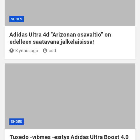
SHOES
Adidas Ultra 4d “Arizonan osavaltio” on
edelleen saatavana jälkeläisissä!
3 years ago
usd
SHOES
Tuxedo -vibmes -esitys Adidas Ultra Boost 4.0