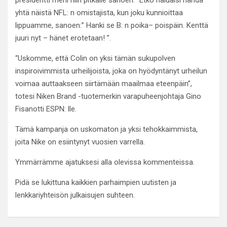
presidentti meni niin pitkälle sanoen: “Etkö haluaisi nähdä
yhtä näistä NFL: n omistajista, kun joku kunnioittaa
lippuamme, sanoen:” Hanki se B: n poika– poispäin. Kenttä
juuri nyt – hänet erotetaan! ”.
“Uskomme, että Colin on yksi tämän sukupolven
inspiroivimmista urheilijoista, joka on hyödyntänyt urheilun
voimaa auttaakseen siirtämään maailmaa eteenpäin”,
totesi Niken Brand -tuotemerkin varapuheenjohtaja Gino
Fisanotti ESPN: lle.
Tämä kampanja on uskomaton ja yksi tehokkaimmista,
joita Nike on esiintynyt vuosien varrella.
Ymmärrämme ajatuksesi alla olevissa kommenteissa.
Pidä se lukittuna kaikkien parhaimpien uutisten ja
lenkkariyhteisön julkaisujen suhteen.