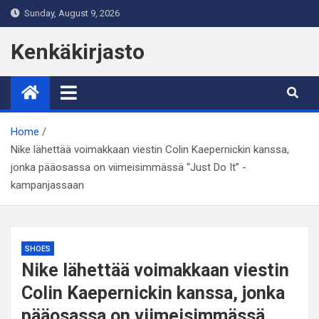
Skip
Sunday, August 9, 2026
to
content
Kenkäkirjasto
Home
Nike lähettää voimakkaan viestin Colin Kaepernickin kanssa,
jonka pääosassa on viimeisimmässä “Just Do It” -
kampanjassaan
SHOES
Nike lähettää voimakkaan viestin
Colin Kaepernickin kanssa, jonka
pääosassa on viimeisimmässä