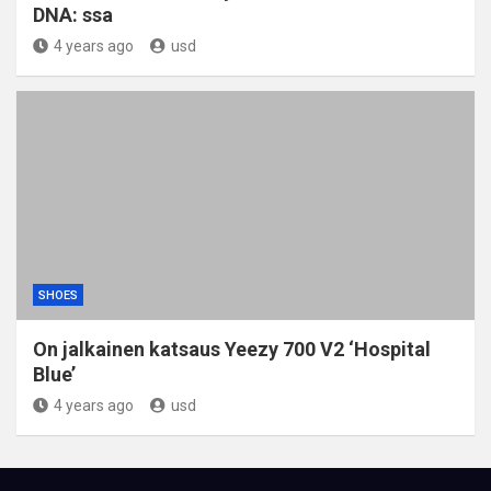
DNA: ssa
4 years ago
usd
SHOES
On jalkainen katsaus Yeezy 700 V2 ‘Hospital
Blue’
4 years ago
usd