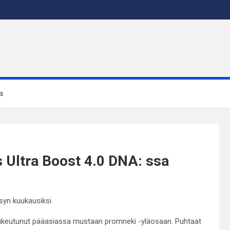
a
 Ultra Boost 4.0 DNA: ssa
ksyn kuukausiksi.
 pukeutunut pääasiassa mustaan promneki -yläosaan. Puhtaat