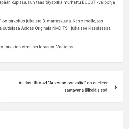
ntapään kupissa, kun taas täyspitkä murhattu BOOST -välipohja
n tarkoitus julkaista 3. marraskuuta. Kerro meille, jos
ä uutisissa Adidas Originals NMD TS1 julkaisee klassisessa
a tarkistaa viimeisin lopussa. Vaatetus!
Adidas Ultra 4d “Arizonan osavaltio” on edelleen
saatavana jälkeläisissä!