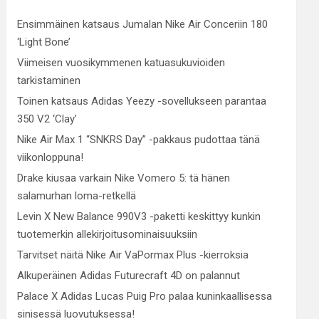
Ensimmäinen katsaus Jumalan Nike Air Conceriin 180
‘Light Bone’
Viimeisen vuosikymmenen katuasukuvioiden
tarkistaminen
Toinen katsaus Adidas Yeezy -sovellukseen parantaa
350 V2 ‘Clay’
Nike Air Max 1 “SNKRS Day” -pakkaus pudottaa tänä
viikonloppuna!
Drake kiusaa varkain Nike Vomero 5: tä hänen
salamurhan loma-retkellä
Levin X New Balance 990V3 -paketti keskittyy kunkin
tuotemerkin allekirjoitusominaisuuksiin
Tarvitset näitä Nike Air VaPormax Plus -kierroksia
Alkuperäinen Adidas Futurecraft 4D on palannut
Palace X Adidas Lucas Puig Pro palaa kuninkaallisessa
sinisessä luovutuksessa!