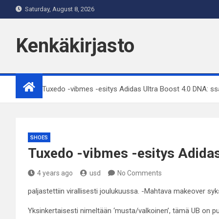
Skip
Saturday, August 8, 2026
to
content
Kenkäkirjasto
Home
Tuxedo -vibmes -esitys Adidas Ultra Boost 4.0 DNA: ss
SHOES
Tuxedo -vibmes -esitys Adidas
4 years ago
usd
No Comments
paljastettiin virallisesti joulukuussa. -Mahtava makeover sy
Yksinkertaisesti nimeltään ‘musta/valkoinen’, tämä UB on