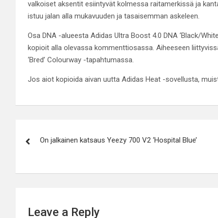
valkoiset aksentit esiintyvät kolmessa raitamerkissä ja ka
istuu jalan alla mukavuuden ja tasaisemman askeleen.
Osa DNA -alueesta Adidas Ultra Boost 4.0 DNA ‘Black/White’ o
kopioit alla olevassa kommenttiosassa. Aiheeseen liittyviss
‘Bred’ Colourway -tapahtumassa.
Jos aiot kopioida aivan uutta Adidas Heat -sovellusta, muist
Post
On jalkainen katsaus Yeezy 700 V2 ‘Hospital Blue’
navigation
Leave a Reply