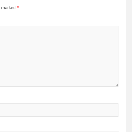
re marked
*