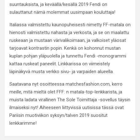
suuntauksista, ja keväällä/kesällä 2019 Fendi on
sulauttanut nämä molemmat uusimpaan kouluttaja!
Italiassa valmistettu kaunopuheisesti nimetty FF-matala on
hienosti valmistettu nahasta ja verkosta, ja se on maalattu
ruskeaan ja mustaan värivalikoimaan, ja valkoiset yläosat
tarjoavat kontrastin popin. Kenkä on kohonnut mustan
kuplan pohjan yläpuolella ja tunnettu Fendi -monogrammi
kattaa ruskeat paneelit. Linkkarissa on viimeistely
läpinäkyvä musta verkko sivu- ja varpaiden alueella.
Saatavana nyt osoitteessa matchesfashion.com, kerro
meille, mitä mieltä olet FFF: n matala-top-lenkkarista, ja
muista ladata virallinen The Sole Toimittaja -sovellus täysin
ilmaiseksi nyt! Aiheeseen liittyvissä uutisissa tässä ovat
Pariisin muotiviikon syksyn/talven 2019 suositut
lenkkarimme!