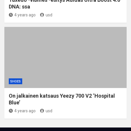
DNA: ssa
4 years ago
usd
SHOES
On jalkainen katsaus Yeezy 700 V2 ‘Hospital
Blue’
4 years ago
usd