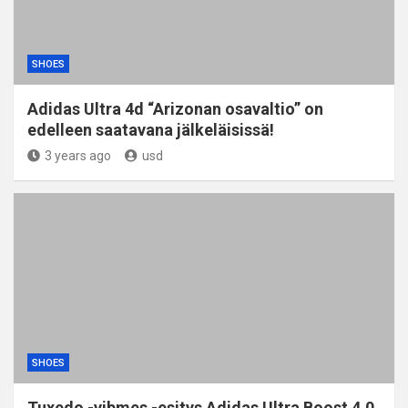
SHOES
Adidas Ultra 4d “Arizonan osavaltio” on
edelleen saatavana jälkeläisissä!
3 years ago
usd
SHOES
Tuxedo -vibmes -esitys Adidas Ultra Boost 4.0