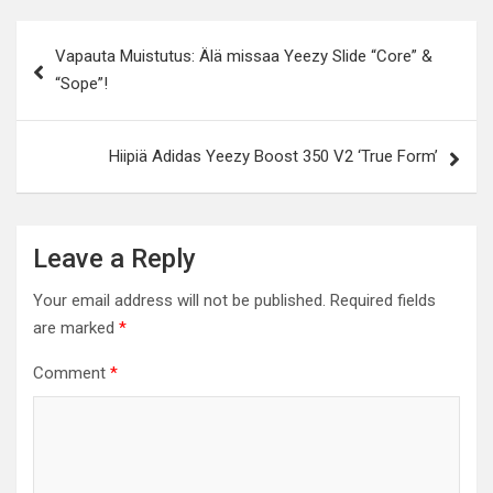
Post
Vapauta Muistutus: Älä missaa Yeezy Slide “Core” &
navigation
“Sope”!
Hiipiä Adidas Yeezy Boost 350 V2 ‘True Form’
Leave a Reply
Your email address will not be published.
Required fields
are marked
*
Comment
*