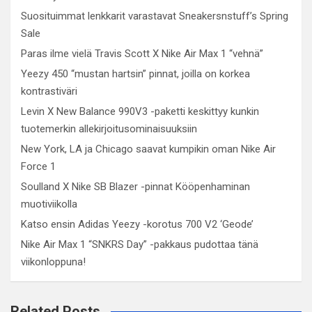
Suosituimmat lenkkarit varastavat Sneakersnstuff’s Spring
Sale
Paras ilme vielä Travis Scott X Nike Air Max 1 “vehnä”
Yeezy 450 “mustan hartsin” pinnat, joilla on korkea
kontrastiväri
Levin X New Balance 990V3 -paketti keskittyy kunkin
tuotemerkin allekirjoitusominaisuuksiin
New York, LA ja Chicago saavat kumpikin oman Nike Air
Force 1
Soulland X Nike SB Blazer -pinnat Kööpenhaminan
muotiviikolla
Katso ensin Adidas Yeezy -korotus 700 V2 ‘Geode’
Nike Air Max 1 “SNKRS Day” -pakkaus pudottaa tänä
viikonloppuna!
Related Posts