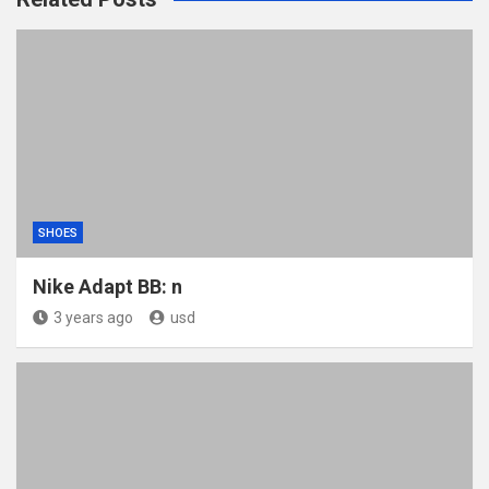
SHOES
Nike Adapt BB: n
3 years ago
usd