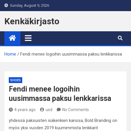
Skip
Sunday, August 9, 2026
to
content
Kenkäkirjasto
Home
Fendi menee logoihin uusimmassa paksu lenkkarissa
SHOES
Fendi menee logoihin
uusimmassa paksu lenkkarissa
4 years ago
usd
No Comments
yhdessä paksuisten isäkenkien kanssa, Bold Branding on
myös yksi vuoden 2019 kuumimmista lenkkarit