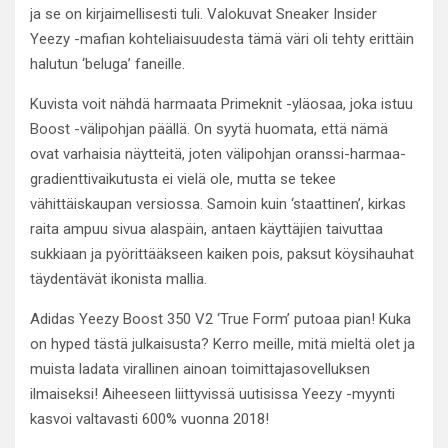
ja se on kirjaimellisesti tuli. Valokuvat Sneaker Insider
Yeezy -mafian kohteliaisuudesta tämä väri oli tehty erittäin
halutun ‘beluga’ faneille.
Kuvista voit nähdä harmaata Primeknit -yläosaa, joka istuu
Boost -välipohjan päällä. On syytä huomata, että nämä
ovat varhaisia ​​näytteitä, joten välipohjan oranssi-harmaa-
gradienttivaikutusta ei vielä ole, mutta se tekee
vähittäiskaupan versiossa. Samoin kuin ‘staattinen’, kirkas
raita ampuu sivua alaspäin, antaen käyttäjien taivuttaa
sukkiaan ja pyörittääkseen kaiken pois, paksut köysihauhat
täydentävät ikonista mallia.
Adidas Yeezy Boost 350 V2 ‘True Form’ putoaa pian! Kuka
on hyped tästä julkaisusta? Kerro meille, mitä mieltä olet ja
muista ladata virallinen ainoan toimittajasovelluksen
ilmaiseksi! Aiheeseen liittyvissä uutisissa Yeezy -myynti
kasvoi valtavasti 600% vuonna 2018!