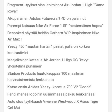
Fragment -tyyliset vibs -toiminnot Air Jordan 1 High “Game
Royal”
Alkuperäinen Adidas Futurecraft 4D on palannut
Parempi katsaus Nike Air Force 1 SP “nestemäinen hopea”
Bespoked näyttää heidän Carhartt WIP-inspiroiman Nike
Air Max 1
Yeezy 450 “mustan hartsin” pinnat, joilla on korkea
kontrastiväri
Maajalkainen katsaus Air Jordan 1 High OG “kevyt
yhdistelmä punainen”
Stadion Products huutokauppaa 100 maailman
harvinaisimmista lenkkarista
Katso ensin Adidas Yeezy -korotus 700 V2 ‘Geode’
Fendi menee logoihin uusimmassa paksu lenkkarissa
Astu ulos tyylikkäästi Vivienne Westwood X Asics Tiger
Gel-Mai