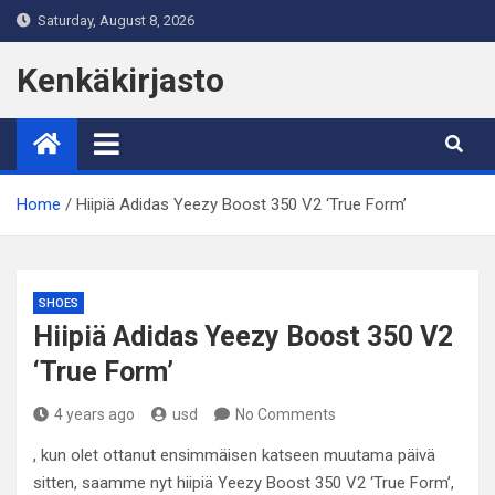
Skip
Saturday, August 8, 2026
to
content
Kenkäkirjasto
Home
Hiipiä Adidas Yeezy Boost 350 V2 ‘True Form’
SHOES
Hiipiä Adidas Yeezy Boost 350 V2
‘True Form’
4 years ago
usd
No Comments
, kun olet ottanut ensimmäisen katseen muutama päivä
sitten, saamme nyt hiipiä Yeezy Boost 350 V2 ‘True Form’,