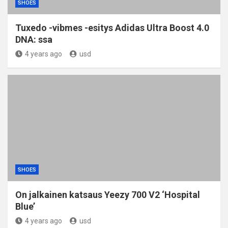
SHOES
Tuxedo -vibmes -esitys Adidas Ultra Boost 4.0
DNA: ssa
4 years ago
usd
SHOES
On jalkainen katsaus Yeezy 700 V2 ‘Hospital
Blue’
4 years ago
usd