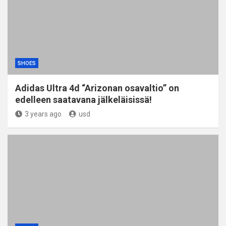
SHOES
Adidas Ultra 4d “Arizonan osavaltio” on
edelleen saatavana jälkeläisissä!
3 years ago
usd