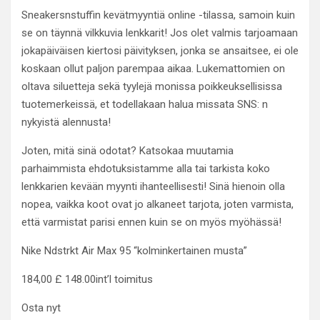
Sneakersnstuffin kevätmyyntiä online -tilassa, samoin kuin
se on täynnä vilkkuvia lenkkarit! Jos olet valmis tarjoamaan
jokapäiväisen kiertosi päivityksen, jonka se ansaitsee, ei ole
koskaan ollut paljon parempaa aikaa. Lukemattomien on
oltava siluetteja sekä tyylejä monissa poikkeuksellisissa
tuotemerkeissä, et todellakaan halua missata SNS: n
nykyistä alennusta!
Joten, mitä sinä odotat? Katsokaa muutamia
parhaimmista ehdotuksistamme alla tai tarkista koko
lenkkarien kevään myynti ihanteellisesti! Sinä hienoin olla
nopea, vaikka koot ovat jo alkaneet tarjota, joten varmista,
että varmistat parisi ennen kuin se on myös myöhässä!
Nike Ndstrkt Air Max 95 “kolminkertainen musta”
184,00 £ 148.00int’l toimitus
Osta nyt