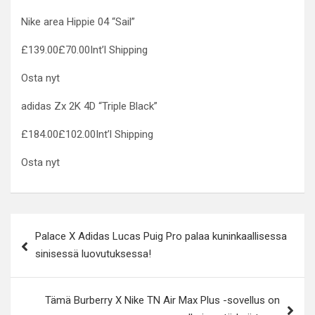
Nike area Hippie 04 “Sail”
£139.00£70.00Int’l Shipping
Osta nyt
adidas Zx 2K 4D “Triple Black”
£184.00£102.00Int’l Shipping
Osta nyt
Post
Palace X Adidas Lucas Puig Pro palaa kuninkaallisessa
navigation
sinisessä luovutuksessa!
Tämä Burberry X Nike TN Air Max Plus -sovellus on