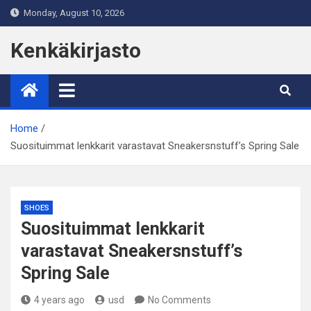
Skip
Monday, August 10, 2026
to
content
Kenkäkirjasto
Home
Suosituimmat lenkkarit varastavat Sneakersnstuff’s Spring Sale
SHOES
Suosituimmat lenkkarit
varastavat Sneakersnstuff’s
Spring Sale
4 years ago
usd
No Comments