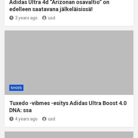
Adidas Ultra 4d “Arizonan osavaltio” on
edelleen saatavana jälkeläisissä!
3 years ago
usd
SHOES
Tuxedo -vibmes -esitys Adidas Ultra Boost 4.0
DNA: ssa
4 years ago
usd