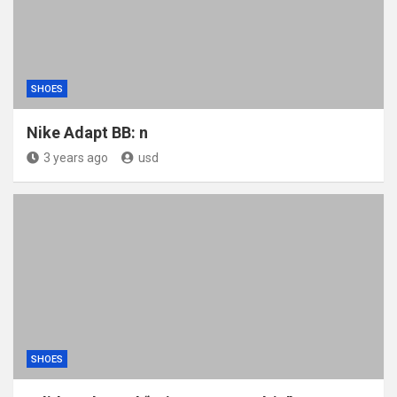
SHOES
Nike Adapt BB: n
3 years ago
usd
SHOES