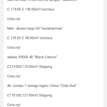
£ 174.00 £ 140.00int’l toimitus
Osta nyt
Nike -alueen hippi 04 “rautaharmaa”
£ 139.00 £ 98.00int’l toimitus
Osta nyt
adidas X9000 4D “Black Carbon”
£219.00£110.00Int’l Shipping
Osta nyt
Air Jordan 7 vintage higher China “Chile Red”
£170.00£137.00Int’l Shipping
Osta nyt