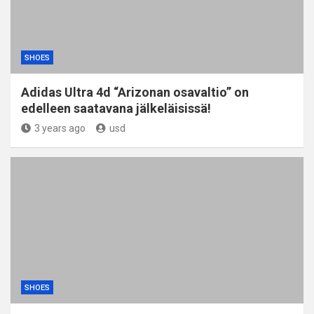
SHOES
Adidas Ultra 4d “Arizonan osavaltio” on
edelleen saatavana jälkeläisissä!
3 years ago
usd
SHOES