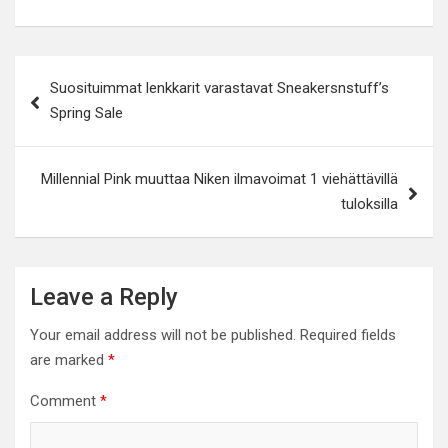
Post
Suosituimmat lenkkarit varastavat Sneakersnstuff’s
navigation
Spring Sale
Millennial Pink muuttaa Niken ilmavoimat 1 viehättävillä
tuloksilla
Leave a Reply
Your email address will not be published.
Required fields
are marked
*
Comment
*