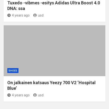
Tuxedo -vibmes -esitys Adidas Ultra Boost 4.0
DNA: ssa
4 years ago
usd
SHOES
On jalkainen katsaus Yeezy 700 V2 ‘Hospital
Blue’
4 years ago
usd