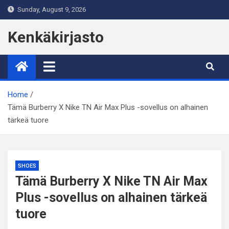
Skip
Sunday, August 9, 2026
to
content
Kenkäkirjasto
Home
Tämä Burberry X Nike TN Air Max Plus -sovellus on alhainen
tärkeä tuore
SHOES
Tämä Burberry X Nike TN Air Max
Plus -sovellus on alhainen tärkeä
tuore