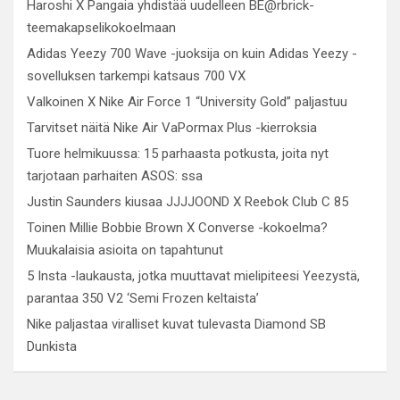
Haroshi X Pangaia yhdistää uudelleen BE@rbrick-
teemakapselikokoelmaan
Adidas Yeezy 700 Wave -juoksija on kuin Adidas Yeezy -
sovelluksen tarkempi katsaus 700 VX
Valkoinen X Nike Air Force 1 “University Gold” paljastuu
Tarvitset näitä Nike Air VaPormax Plus -kierroksia
Tuore helmikuussa: 15 parhaasta potkusta, joita nyt
tarjotaan parhaiten ASOS: ssa
Justin Saunders kiusaa JJJJOOND X Reebok Club C 85
Toinen Millie Bobbie Brown X Converse -kokoelma?
Muukalaisia ​​asioita on tapahtunut
5 Insta -laukausta, jotka muuttavat mielipiteesi Yeezystä,
parantaa 350 V2 ‘Semi Frozen keltaista’
Nike paljastaa viralliset kuvat tulevasta Diamond SB
Dunkista