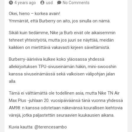
4 years ago
usd
No Comments
Okei, hieno – korkea avain!
Ymmärrät, että Burberry on aito, jos sinulla on nämä.
Sikäli kuin tiedämme, Nike ja Burb eivät ole aikaisemmin
tehneet yhteistyötä, mutta jos juuri se näyttää, meidän
kaikkien on mietittävä vakavasti kirjeen säveltämistä.
Burberry-ääriviiva kulkee koko yläosassa yhdessä
allekirjoituksen TPU-sivuseinämän häkin, mini-swooshin
kanssa sivuseinämässä sekä valkoisen välipohjan jalan
alla.
Tämä ei välttämättä ole todellinen asia, mutta Nike TN Air
Max Plus -juhlaan 20. vuosipäiväänsä tänä vuonna yhdessä
AM98: n kanssa odotetaan näkevänsä kourallisen kiehtovia
värejä, jotka paljastettiin seuraavien kuukausien aikana.
Kuvia kautta: @terencesambo