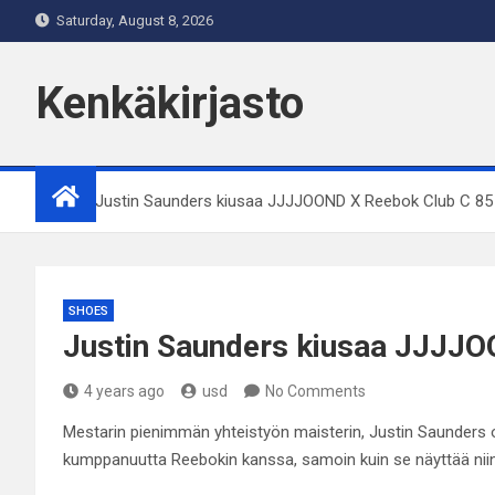
Skip
Saturday, August 8, 2026
to
content
Kenkäkirjasto
Home
Justin Saunders kiusaa JJJJOOND X Reebok Club C 85
SHOES
Justin Saunders kiusaa JJJJO
4 years ago
usd
No Comments
Mestarin pienimmän yhteistyön maisterin, Justin Saunders o
kumppanuutta Reebokin kanssa, samoin kuin se näyttää niin