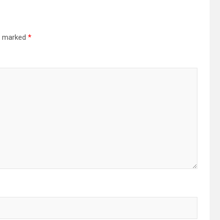
re marked
*