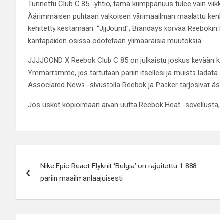
Tunnettu Club C 85 -yhtiö, tämä kumppanuus tulee vain viik
Äärimmäisen puhtaan valkoisen värimaailman maalattu ken
kehitetty kestämään. “JjjJound”; Brändäys korvaa Reebokin 
kantapäiden osissa odotetaan ylimääräisiä muutoksia.
JJJJOOND X Reebok Club C 85 on julkaistu joskus kevään kesä
Ymmärrämme, jos tartutaan pariin itsellesi ja muista ladata v
Associated News -sivustolla Reebok ja Packer tarjosivat äsk
Jos uskot kopioimaan aivan uutta Reebok Heat -sovellusta, 
Post
Nike Epic React Flyknit ‘Belgia’ on rajoitettu 1 888
navigation
pariin maailmanlaajuisesti