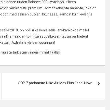
koja hänen uuden Balance 990 -yhteisön jälkeen.
kä on valmistettu premium -romahkaisesta nahasta, joka on
logon mediaalisen puolen ikkunassa, samoin kuin kielen ja
llä 2019, on poliisi kaikenlaiselle lenkkarikokoelmalle!
irallinen ainoan toimittajasovelluksen täysin parhaiten!
ettäin Aztrekille yleisen uusinnan!
muista tarkistaa viimeisimmät täällä!
COP 7 parhaasta Nike Air Max Plus ‘Ideal Now!