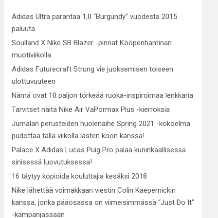
Adidas Ultra parantaa 1,0 “Burgundy” vuodesta 2015
paluuta
Soulland X Nike SB Blazer -pinnat Kööpenhaminan
muotiviikolla
Adidas Futurecraft Strung vie juoksemisen toiseen
ulottuvuuteen
Nämä ovat 10 paljon törkeää ruoka-inspiroimaa lenkkaria
Tarvitset näitä Nike Air VaPormax Plus -kierroksia
Jumalan perusteiden huolenaihe Spring 2021 -kokoelma
pudottaa tällä viikolla lasten koon kanssa!
Palace X Adidas Lucas Puig Pro palaa kuninkaallisessa
sinisessä luovutuksessa!
16 täytyy kopioida kouluttajia kesäksi 2018
Nike lähettää voimakkaan viestin Colin Kaepernickin
kanssa, jonka pääosassa on viimeisimmässä “Just Do It”
-kampanjassaan