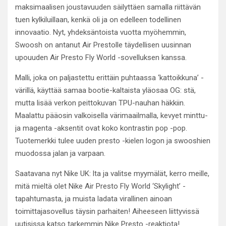
maksimaalisen joustavuuden säilyttäen samalla riittävän
tuen kylkiluillaan, kenkä oli ja on edelleen todellinen
innovaatio. Nyt, yhdeksäntoista vuotta myöhemmin,
Swoosh on antanut Air Prestolle täydellisen uusinnan
upouuden Air Presto Fly World -sovelluksen kanssa.
Malli, joka on paljastettu erittäin puhtaassa ‘kattoikkuna’ -
värillä, käyttää samaa bootie-kaltaista yläosaa OG: stä,
mutta lisää verkon peittokuvan TPU-nauhan häkkiin.
Maalattu pääosin valkoisella värimaailmalla, kevyet minttu-
ja magenta -aksentit ovat koko kontrastin pop -pop.
Tuotemerkki tulee uuden presto -kielen logon ja swooshien
muodossa jalan ja varpaan.
Saatavana nyt Nike UK: lta ja valitse myymälät, kerro meille,
mitä mieltä olet Nike Air Presto Fly World ‘Skylight’ -
tapahtumasta, ja muista ladata virallinen ainoan
toimittajasovellus täysin parhaiten! Aiheeseen liittyvissä
uutisissa katso tarkemmin Nike Presto -reaktiota!