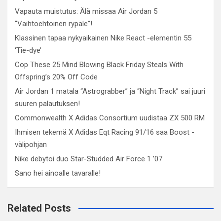
Vapauta muistutus: Älä missaa Air Jordan 5
“Vaihtoehtoinen rypäle”!
Klassinen tapaa nykyaikainen Nike React -elementin 55
‘Tie-dye’
Cop These 25 Mind Blowing Black Friday Steals With
Offspring’s 20% Off Code
Air Jordan 1 matala “Astrograbber” ja “Night Track” sai juuri
suuren palautuksen!
Commonwealth X Adidas Consortium uudistaa ZX 500 RM
Ihmisen tekemä X Adidas Eqt Racing 91/16 saa Boost -
välipohjan
Nike debytoi duo Star-Studded Air Force 1 ’07
Sano hei ainoalle tavaralle!
Related Posts