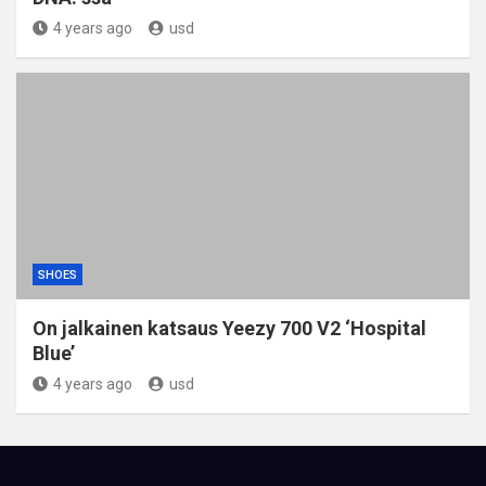
4 years ago
usd
SHOES
On jalkainen katsaus Yeezy 700 V2 ‘Hospital
Blue’
4 years ago
usd