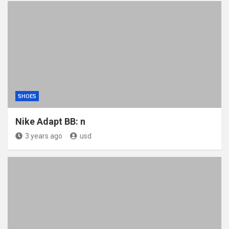
SHOES
Nike Adapt BB: n
3 years ago
usd