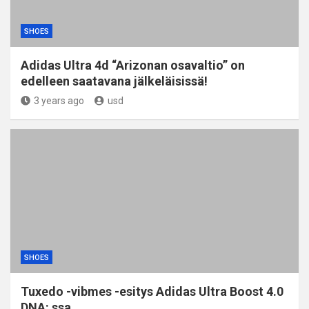
SHOES
Adidas Ultra 4d “Arizonan osavaltio” on
edelleen saatavana jälkeläisissä!
3 years ago
usd
SHOES
Tuxedo -vibmes -esitys Adidas Ultra Boost 4.0
DNA: ssa