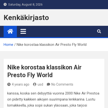
Skip
Saturday, August 8, 2026
to
content
Kenkäkirjasto
Home
Nike korostaa klassikon Air Presto Fly World
Nike korostaa klassikon Air
Presto Fly World
4 years ago
usd
No Comments
kanssa, koska sen debyyttiä vuonna 2000 Nike Air Prestoa
on pidetty kaikkien aikojen suurimpana lenkkarina. Luotu
lomakkeella, joka sopii sukan yläosaan, joka tarjosi