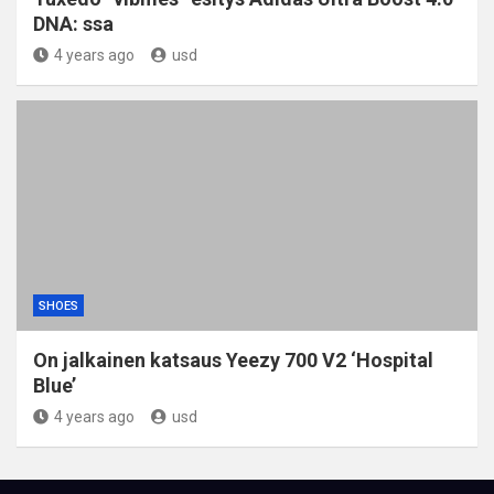
DNA: ssa
4 years ago
usd
SHOES
On jalkainen katsaus Yeezy 700 V2 ‘Hospital
Blue’
4 years ago
usd