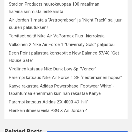
Stadion Products huutokauppaa 100 maailman
harvinaisimmista lenkkarista
Air Jordan 1 matala “Astrograbber” ja “Night Track” sai juuri
suuren palautuksen!
Tarvitset näitä Nike Air VaPormax Plus -kierroksia
Valkoinen X Nike Air Force 1 “University Gold” paljastuu
Deon Point paljastaa konseptit x New Balance 57/40 “Get
House Safe”
Virallinen katsaus Nike Dunk Low Sp “Veneer”
Parempi katsaus Nike Air Force 1 SP “nestemäinen hopea”
Kanye rakastaa Adidas Powerphase ‘Footwear White’ -
tapahtumaa enemmän kuin hän rakastaa Kanye
Parempi katsaus Adidas ZX 4000 4D ‘hiili’
Hienkein ilmeesi vielä PSG X Air Jordan 4
Related Posts