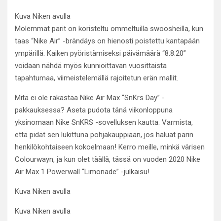
Kuva Niken avulla
Molemmat parit on koristeltu ommeltuilla swoosheilla, kun
taas “Nike Air” -brändäys on hienosti poistettu kantapään
ympärillä. Kaiken pyöristämiseksi päivämäärä “8.8.20”
voidaan nähdä myös kunnioittavan vuosittaista
tapahtumaa, viimeistelemällä rajoitetun erän mallit.
Mitä ei ole rakastaa Nike Air Max “SnKrs Day” -
pakkauksessa? Aseta pudota tänä viikonloppuna
yksinomaan Nike SnKRS -sovelluksen kautta. Varmista,
että pidät sen lukittuna pohjakauppiaan, jos haluat parin
henkilökohtaiseen kokoelmaan! Kerro meille, minkä värisen
Colourwayn, ja kun olet täällä, tässä on vuoden 2020 Nike
Air Max 1 Powerwall “Limonade” -julkaisu!
Kuva Niken avulla
Kuva Niken avulla