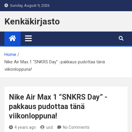
Skip
Sunday, August 9, 2026
to
content
Kenkäkirjasto
Home
Nike Air Max 1 “SNKRS Day” -pakkaus pudottaa tänä
viikonloppuna!
Nike Air Max 1 “SNKRS Day” -
pakkaus pudottaa tänä
viikonloppuna!
4 years ago
usd
No Comments