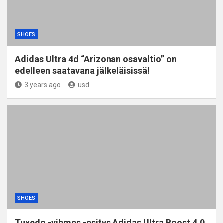
SHOES
Adidas Ultra 4d “Arizonan osavaltio” on
edelleen saatavana jälkeläisissä!
3 years ago
usd
SHOES
Tuxedo -vibmes -esitys Adidas Ultra Boost 4.0