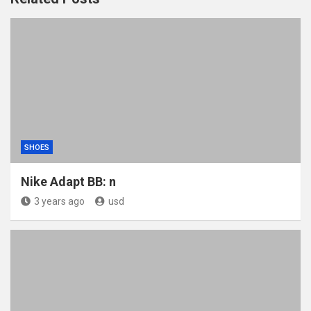
SHOES
Nike Adapt BB: n
3 years ago
usd