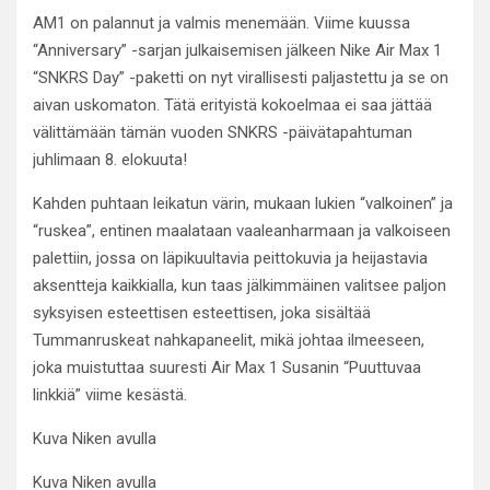
AM1 on palannut ja valmis menemään. Viime kuussa
“Anniversary” -sarjan julkaisemisen jälkeen Nike Air Max 1
“SNKRS Day” -paketti on nyt virallisesti paljastettu ja se on
aivan uskomaton. Tätä erityistä kokoelmaa ei saa jättää
välittämään tämän vuoden SNKRS -päivätapahtuman
juhlimaan 8. elokuuta!
Kahden puhtaan leikatun värin, mukaan lukien “valkoinen” ja
“ruskea”, entinen maalataan vaaleanharmaan ja valkoiseen
palettiin, jossa on läpikuultavia peittokuvia ja heijastavia
aksentteja kaikkialla, kun taas jälkimmäinen valitsee paljon
syksyisen esteettisen esteettisen, joka sisältää
Tummanruskeat nahkapaneelit, mikä johtaa ilmeeseen,
joka muistuttaa suuresti Air Max 1 Susanin “Puuttuvaa
linkkiä” viime kesästä.
Kuva Niken avulla
Kuva Niken avulla