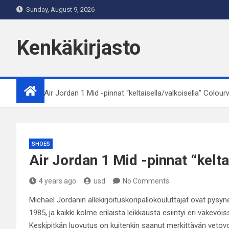
Skip
Sunday, August 9, 2026
to
content
Kenkäkirjasto
Home
Air Jordan 1 Mid -pinnat “keltaisella/valkoisella” Colou
SHOES
Air Jordan 1 Mid -pinnat “kelt
4 years ago
usd
No Comments
Michael Jordanin allekirjoituskoripallokouluttajat ovat pysy
1985, ja kaikki kolme erilaista leikkausta esiintyi eri väkev
Keskipitkän luovutus on kuitenkin saanut merkittävän veto