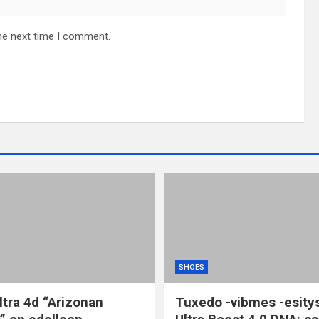
he next time I comment.
SHOES
ltra 4d “Arizonan
Tuxedo -vibmes -esity