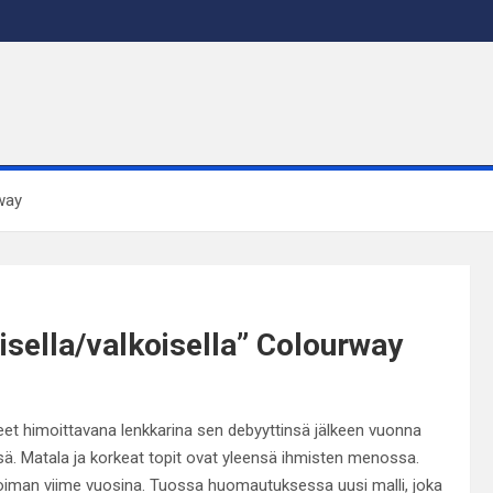
rway
aisella/valkoisella” Colourway
neet himoittavana lenkkarina sen debyyttinsä jälkeen vuonna
öissä. Matala ja korkeat topit ovat yleensä ihmisten menossa.
voiman viime vuosina. Tuossa huomautuksessa uusi malli, joka