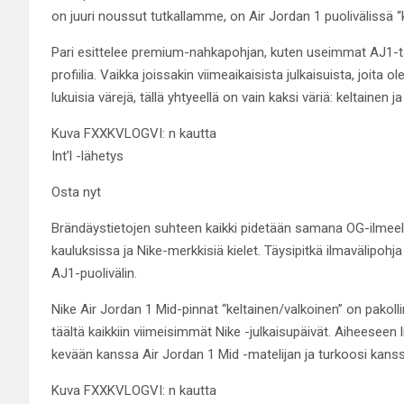
on juuri noussut tutkallamme, on Air Jordan 1 puolivälissä “
Pari esittelee premium-nahkapohjan, kuten useimmat AJ1-ta
profiilia. Vaikka joissakin viimeaikaisista julkaisuista, joi
lukuisia värejä, tällä yhtyeellä on vain kaksi väriä: keltainen j
Kuva FXXKVLOGVI: n kautta
Int’l -lähetys
Osta nyt
Brändäystietojen suhteen kaikki pidetään samana OG-ilmeell
kauluksissa ja Nike-merkkisiä kielet. Täysipitkä ilmavälipohja 
AJ1-puolivälin.
Nike Air Jordan 1 Mid-pinnat “keltainen/valkoinen” on pakollin
täältä kaikkiin viimeisimmät Nike -julkaisupäivät. Aiheeseen 
kevään kanssa Air Jordan 1 Mid -matelijan ja turkoosi kanss
Kuva FXXKVLOGVI: n kautta