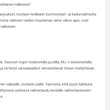
keltainen/valkoinen”.
rjoukset, nostaen lenkkarin tuomioistuin- ja kadunvalmiutta
ta olemme nähneet näiden muutaman viime viikon ajan, ovat
a valkoinen.
e: Swoosh-logot molemmilla puolilla, MJ: n siivenmerkillä
ja rei’itetyt varvaslaatikot viimeistelevät toisen miellyttävän
en vakaville Jordanin päille. Varmista, että pysyt lukittuna
liittyvissä uutisissa valmistaudu keväälle valmistautuneen
a.