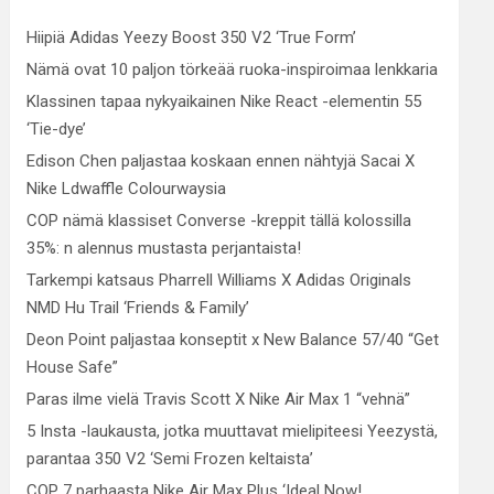
Hiipiä Adidas Yeezy Boost 350 V2 ‘True Form’
Nämä ovat 10 paljon törkeää ruoka-inspiroimaa lenkkaria
Klassinen tapaa nykyaikainen Nike React -elementin 55
‘Tie-dye’
Edison Chen paljastaa koskaan ennen nähtyjä Sacai X
Nike Ldwaffle Colourwaysia
COP nämä klassiset Converse -kreppit tällä kolossilla
35%: n alennus mustasta perjantaista!
Tarkempi katsaus Pharrell Williams X Adidas Originals
NMD Hu Trail ‘Friends & Family’
Deon Point paljastaa konseptit x New Balance 57/40 “Get
House Safe”
Paras ilme vielä Travis Scott X Nike Air Max 1 “vehnä”
5 Insta -laukausta, jotka muuttavat mielipiteesi Yeezystä,
parantaa 350 V2 ‘Semi Frozen keltaista’
COP 7 parhaasta Nike Air Max Plus ‘Ideal Now!