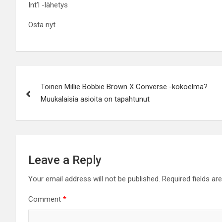
Int’l -lähetys
Osta nyt
Post
Toinen Millie Bobbie Brown X Converse -kokoelma?
navigation
Muukalaisia ​​asioita on tapahtunut
Leave a Reply
Your email address will not be published.
Required fields a
Comment
*