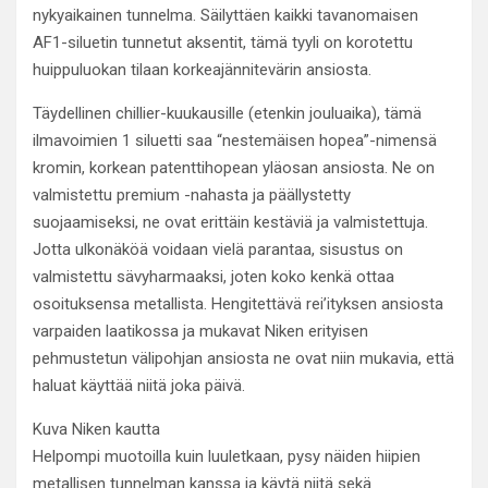
nykyaikainen tunnelma. Säilyttäen kaikki tavanomaisen
AF1-siluetin tunnetut aksentit, tämä tyyli on korotettu
huippuluokan tilaan korkeajännitevärin ansiosta.
Täydellinen chillier-kuukausille (etenkin jouluaika), tämä
ilmavoimien 1 siluetti saa “nestemäisen hopea”-nimensä
kromin, korkean patenttihopean yläosan ansiosta. Ne on
valmistettu premium -nahasta ja päällystetty
suojaamiseksi, ne ovat erittäin kestäviä ja valmistettuja.
Jotta ulkonäköä voidaan vielä parantaa, sisustus on
valmistettu sävyharmaaksi, joten koko kenkä ottaa
osoituksensa metallista. Hengitettävä rei’ityksen ansiosta
varpaiden laatikossa ja mukavat Niken erityisen
pehmustetun välipohjan ansiosta ne ovat niin mukavia, että
haluat käyttää niitä joka päivä.
Kuva Niken kautta
Helpompi muotoilla kuin luuletkaan, pysy näiden hiipien
metallisen tunnelman kanssa ja käytä niitä sekä