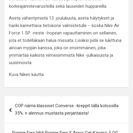
korkeajännitevarusteilla sekä lauseiden huppareilla.
Aseta vähentymistä 13. joulukuuta, aseta hälytykset ja
hanki kannettava tietokone valmistetulle – koska Nike Air
Force 1 SP -neste -hopean vapauttaminen on sellainen,
jota et todellakaan halua missata. Lisäksi pidä se lukittuna
ainoan myyjän kanssa, joka on ensimmäinen, joka
ymmärtää kaikista viimeisimmistä Nike -julkaisuista ja
uusinnoista.
Kuva Niken kautta
Post
COP nämä klassiset Converse -kreppit tällä kolossilla
navigation
35%: n alennus mustasta perjantaista!
Ronnie Fieg lähti Ronnie Fieg X Asics Gel-Kayano 5 OG