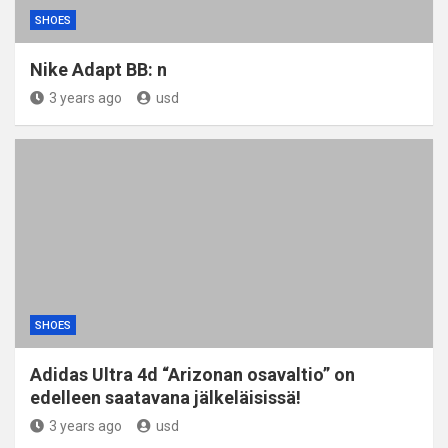
SHOES
Nike Adapt BB: n
3 years ago
usd
SHOES
Adidas Ultra 4d “Arizonan osavaltio” on
edelleen saatavana jälkeläisissä!
3 years ago
usd