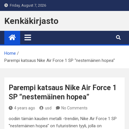
Skip
Friday, August 7, 2026
to
content
Kenkäkirjasto
Home
Parempi katsaus Nike Air Force 1 SP “nestemäinen hopea”
Parempi katsaus Nike Air Force 1
SP “nestemäinen hopea”
4 years ago
usd
No Comments
oodiin tämän kauden metalli -trendiin, Nike Air Force 1 SP
“nestemäinen hopea” on futuristinen tyyli, jolla on